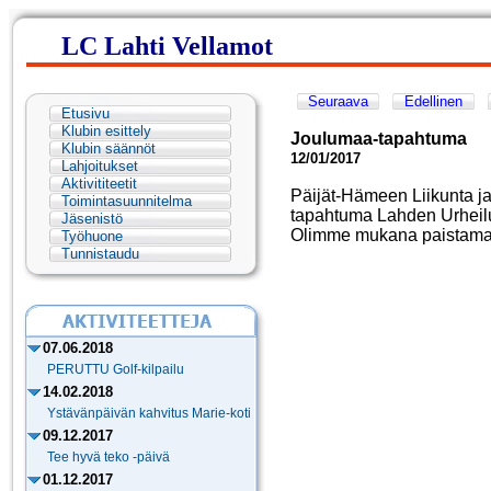
LC Lahti Vellamot
Seuraava
Edellinen
Etusivu
Klubin esittely
Joulumaa-tapahtuma
Klubin säännöt
12/01/2017
Lahjoitukset
Aktivititeetit
Päijät-Hämeen Liikunta ja
Toimintasuunnitelma
tapahtuma Lahden Urheil
Jäsenistö
Olimme mukana paistamassa
Työhuone
Tunnistaudu
07.06.2018
PERUTTU Golf-kilpailu
14.02.2018
Ystävänpäivän kahvitus Marie-koti
09.12.2017
Tee hyvä teko -päivä
01.12.2017